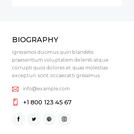
BIOGRAPHY
Ignissimos ducimus quin blandiitis
praesentium voluptatem deleniti atque
corrupti quos dolores et quas molestias
excepturi. scint occaecatti gnissimus.
info@example.com
E-
+1 800 123 45 67
m
P
ail:
ho
ne