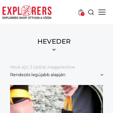
0
HEVEDER
Mind a(z) 3 találat megjelenítve