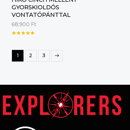
GYORSKIOLDÓS
VONTATÓPÁNTTAL
68,900
Ft
Értékelé
s:
5.00
/ 5
1
→
2
3