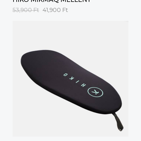
53,900
Ft
41,900
Ft