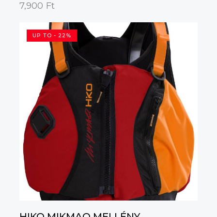
7,900
Ft
UP TO
- 22%
HIKO MIKMAQ MELLÉNY