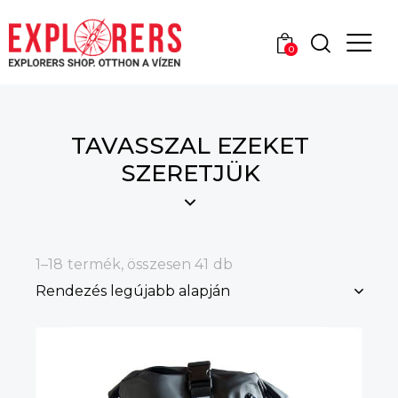
0
TAVASSZAL EZEKET
SZERETJÜK
1–18 termék, összesen 41 db