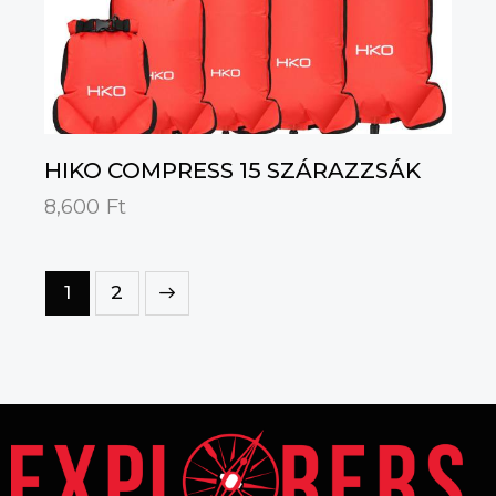
HIKO COMPRESS 15 SZÁRAZZSÁK
8,600
Ft
→
1
2