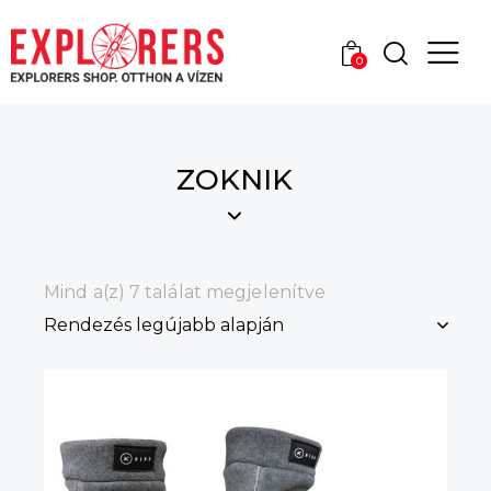
0
ZOKNIK
Mind a(z) 7 találat megjelenítve