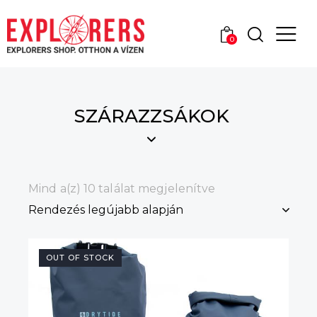
0
SZÁRAZZSÁKOK
Mind a(z) 10 találat megjelenítve
OUT OF STOCK