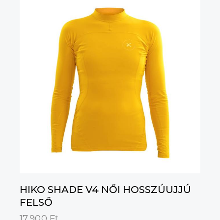
5.00
/ 5
HIKO SHADE V4 NŐI HOSSZÚUJJÚ
FELSŐ
17,900
Ft