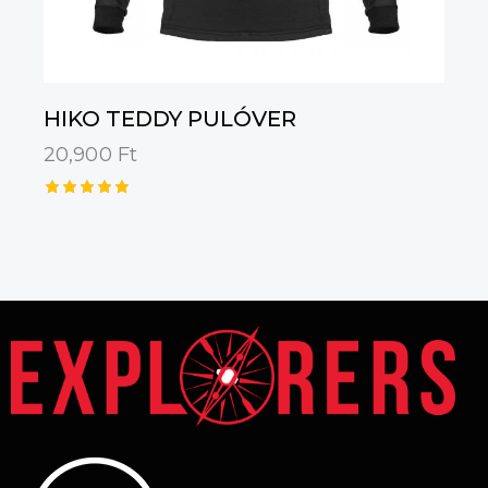
HIKO TEDDY PULÓVER
20,900
Ft
Értékelé
s:
5.00
/ 5