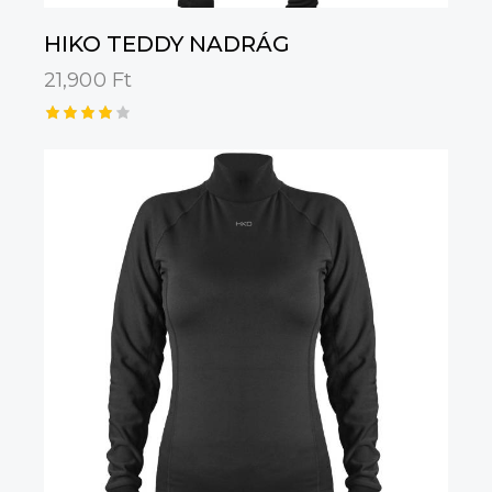
HIKO TEDDY NADRÁG
21,900
Ft
Értéke
lés:
4.00
/ 5