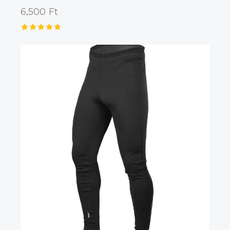
6,500
Ft
Értékelé
s:
5.00
/ 5