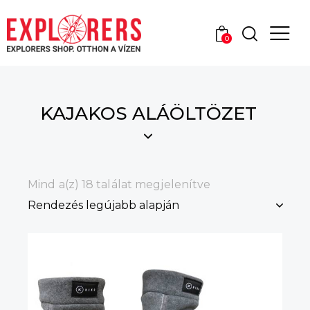
0
KAJAKOS ALÁÖLTÖZET
Mind a(z) 18 találat megjelenítve