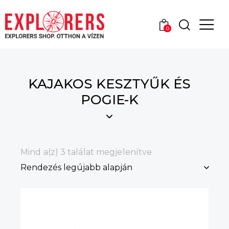
0
KAJAKOS KESZTYŰK ÉS
POGIE-K
Mind a(z) 3 találat megjelenítve