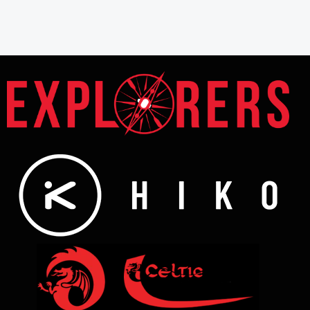
s:
5.00
/ 5