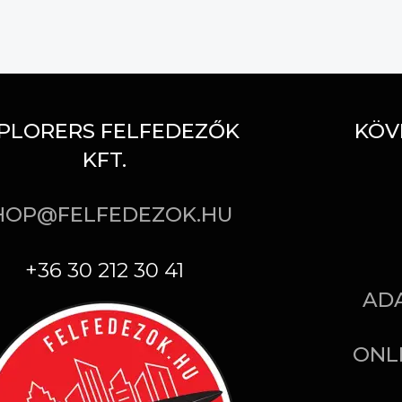
PLORERS FELFEDEZŐK
KÖV
KFT.
HOP@FELFEDEZOK.HU
+36 30 212 30 41
AD
ONL