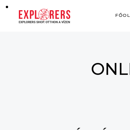
FŐO
ONL