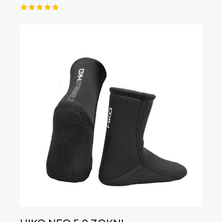
Értékelé
s:
5.00
/ 5