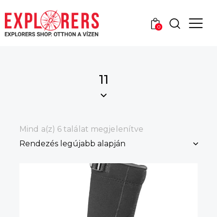
0
11
Mind a(z) 6 találat megjelenítve