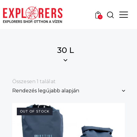
0
30 L
Összesen 1 találat
OUT OF STOCK