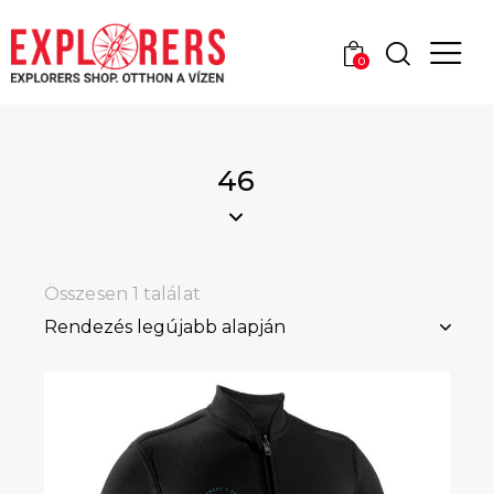
0
46
Összesen 1 találat