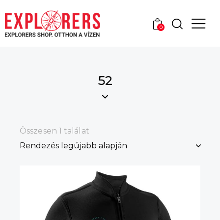
0
52
Összesen 1 találat