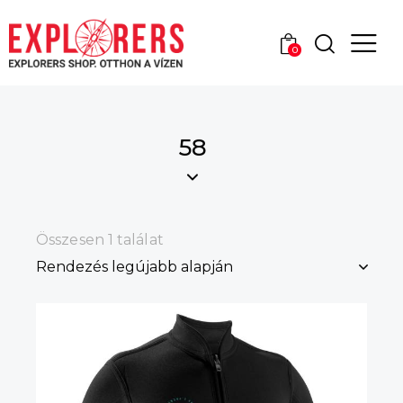
0
58
Összesen 1 találat