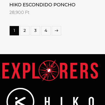
HIKO ESCONDIDO PONCHO
28,900
Ft
1
2
→
3
4