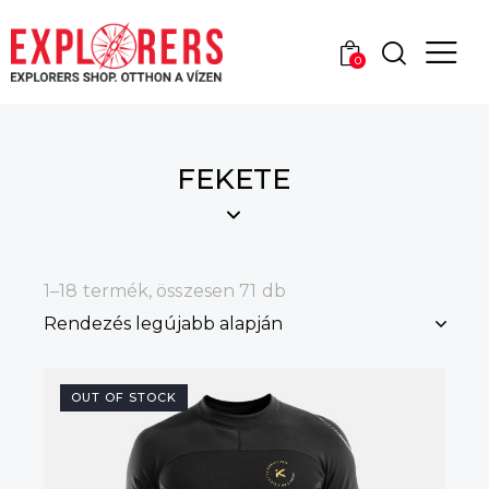
0
FEKETE
1–18 termék, összesen 71 db
OUT OF STOCK