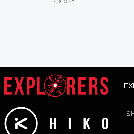
7,900
Ft
EX
S