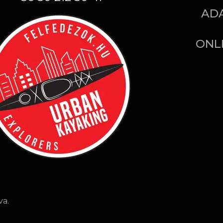
AD
ONL
va.