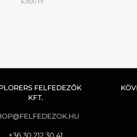
6,900
Ft
PLORERS FELFEDEZŐK
KÖV
KFT.
HOP@FELFEDEZOK.HU
+36 30 212 30 41