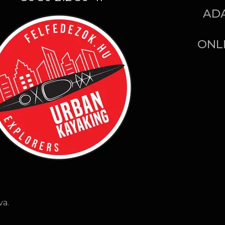
AD
ONL
va.