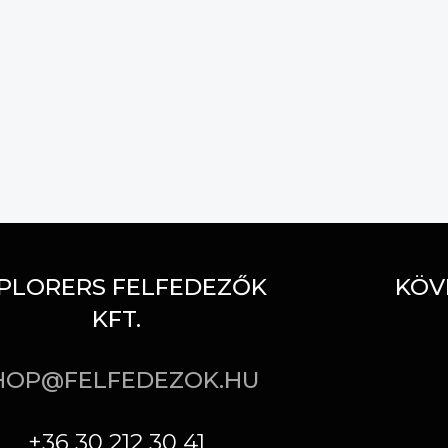
PLORERS FELFEDEZŐK
KÖV
KFT.
HOP@FELFEDEZOK.HU
+36 30 212 30 41