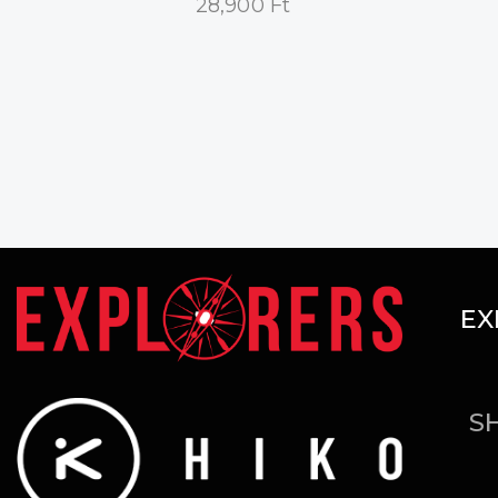
28,900
Ft
EX
S