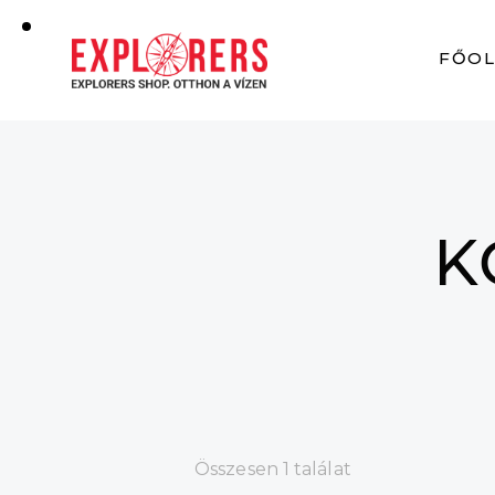
FŐO
K
Összesen 1 találat