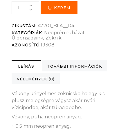
KÉREM
47201_BLA__D4
CIKKSZÁM:
Neoprén ruházat
KATEGÓRIÁK:
,
Újdonságaink
Zoknik
,
19308
AZONOSÍTÓ:
LEÍRÁS
TOVÁBBI INFORMÁCIÓK
VÉLEMÉNYEK (0)
Vékony kényelmes zoknicska ha egy kis
plusz melegségre vágysz akár nyári
vízicipődbe, akár túracipődbe.
Vékony, puha neopren anyag.
+ 0.5 mm neopren anyag.