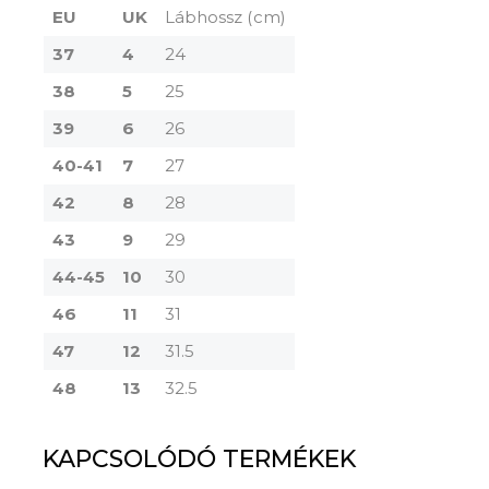
EU
UK
Lábhossz (cm)
37
4
24
38
5
25
39
6
26
40-41
7
27
42
8
28
43
9
29
44-45
10
30
46
11
31
47
12
31.5
48
13
32.5
KAPCSOLÓDÓ TERMÉKEK