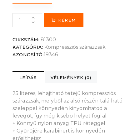
KÉREM
81300
CIKKSZÁM:
Kompressziós szárazzsák
KATEGÓRIA:
19346
AZONOSÍTÓ:
LEÍRÁS
VÉLEMÉNYEK (0)
25 literes, lehajtható tetejű kompressziós
szárazzsák, melyből az alsó részén található
szeleppel könnyedén kinyomhatod a
levegőt, így még kisebb helyet foglal.
+ Könnyű nylon anyag TPU réteggel
+ Gyűrűjére karabinert is könnyedén
erősíthetsz