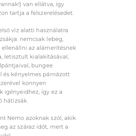
annak!) van ellátva, így
on tartja a felszerelésedet.
lső víz alatti használatra
zsákja: nemcsak lebeg,
ellenállni az alámerítésnek
, letisztult kialakításával,
lpántjaival, bungee
al és kényelmes párnázott
zerével könnyen
 igényeidhez, így ez a
ó hátizsák.
int Nemo azoknak szól, akik
g az száraz időt, mert a
vár!