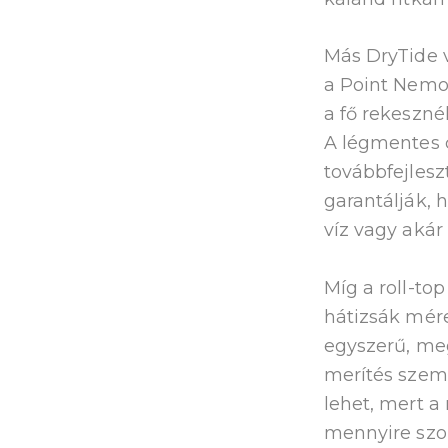
Más DryTide v
a Point Nemo 
a fő rekeszné
A légmentes c
továbbfejlesz
garantálják, 
víz vagy akár
Míg a roll-top
hátizsák mére
egyszerű, meg
merítés szem
lehet, mert a 
mennyire szor