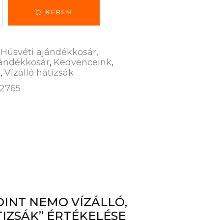
KÉREM
Húsvéti ajándékkosár
:
,
jándékkosár
Kedvenceink
,
,
k
Vízálló hátizsák
,
2765
OINT NEMO VÍZÁLLÓ,
IZSÁK” ÉRTÉKELÉSE