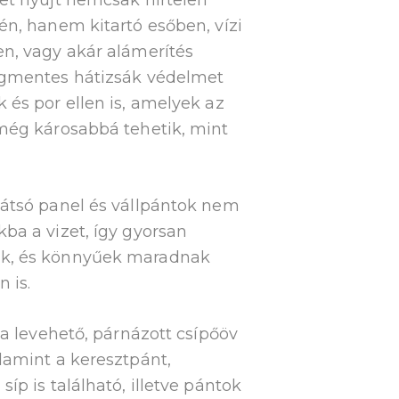
én, hanem kitartó esőben, vízi
n, vagy akár alámerítés
égmentes hátizsák védelmet
 és por ellen is, amelyek az
még károsabbá tehetik, mint
hátsó panel és vállpántok nem
ba a vizet, így gyorsan
k, és könnyűek maradnak
 is.
d a levehető, párnázott csípőöv
lamint a keresztpánt,
íp is található, illetve pántok