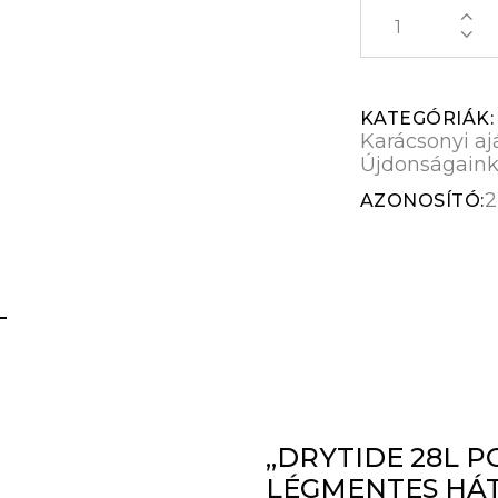
KATEGÓRIÁK
Karácsonyi a
Újdonságain
2
AZONOSÍTÓ:
„DRYTIDE 28L P
LÉGMENTES HÁT