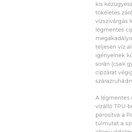
kis kézügyes
tökéletes zárá
vízszivárgás 
légmentes cip
megakadályoz
teljesen víz 
igényelnek k
során (csak g
cipzárat vég
szárazruhádná
A légmentes c
vízálló TPU-
párosítva a 
túlmutat a sz
elleni védelm