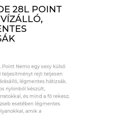
DE 28L POINT
VÍZÁLLÓ,
ENTES
SÁK
L Point Nemo egy sexy külső
teljesítményt rejt: teljesen
járásálló, légmentes hátizsák.
s nylonból készült,
rratokkal, és mind a fő rekesz,
 zseb esetében légmentes
olyanokkal, amik a