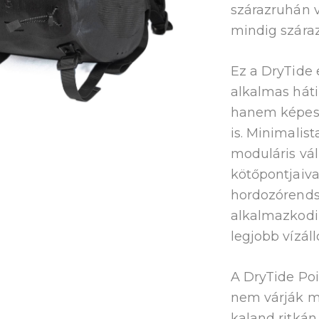
szárazruhán v
mindig száraz
Ez a DryTide e
alkalmas háti
hanem képes 
is. Minimalista
moduláris vál
kötőpontjaiv
hordozórends
alkalmazkodik
legjobb vízáll
A DryTide Po
nem várják me
kaland ritkán 