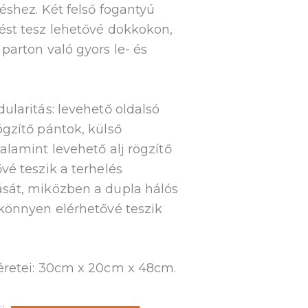
téshez. Két felső fogantyú
ést tesz lehetővé dokkokon,
parton való gyors le- és
ularitás: levehető oldalsó
gzítő pántok, külső
alamint levehető alj rögzítő
vé teszik a terhelés
sát, miközben a dupla hálós
könnyen elérhetővé teszik
éretei: 30cm x 20cm x 48cm.