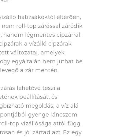
ízálló hátizsákoktól eltérően,
nem roll-top zárással záródik
l, hanem légmentes cipzárral.
ipzárak a vízálló cipzárak
tett változatai, amelyek
hogy egyáltalán nem juthat be
 levegő a zár mentén.
 zárás lehetővé teszi a
tének beállítását, és
bízható megoldás, a víz alá
pontjából gyenge láncszem
roll-top vízállósága attól függ,
osan és jól zártad azt. Ez egy