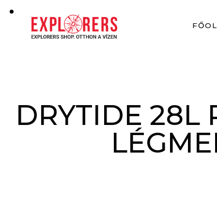
FŐO
DRYTIDE 28L 
LÉGME