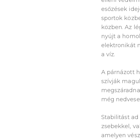
esőzések idej
sportok közbe
közben. Az l
nyújt a homok
elektronikát 
a víz.
A párnázott 
szívják maguk
megszáradna
még nedvesen
Stabilitást a
zsebekkel, va
amelyen vész s