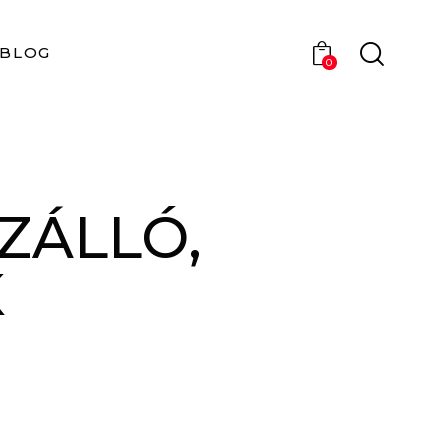
BLOG
0
ZÁLLÓ,
K