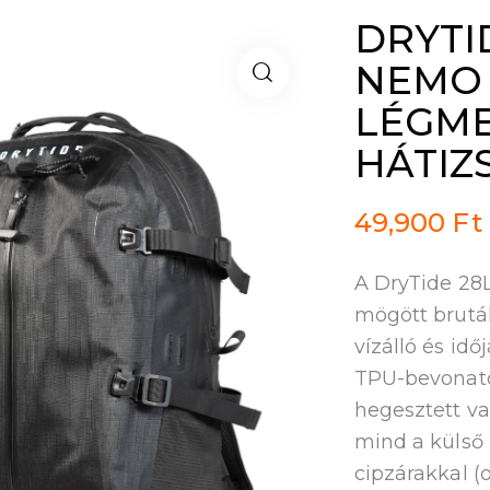
DRYTI
NEMO 
LÉGM
HÁTIZ
49,900
Ft
A DryTide 28
mögött brutál 
vízálló és idő
TPU-bevonato
hegesztett va
mind a külső
cipzárakkal (