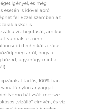
séget igényel, és még
s esetén is idővel apró
léphet fel. Ezzel szemben az
zárak akkor is
zák a víz bejutását, amikor
alatt vannak, és nem
ülönösebb technikát a zárás
yőződj meg arról, hogy a
ig húzod, ugyanúgy mint a
l).
ipzárakat tartós, 100%-ban
bevonatú nylon anyaggal
Point Nemo hátizsák messze
okásos „vízálló” címkén, és víz
et nyújt nemcsak hirtelen