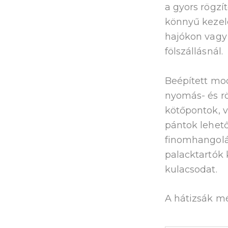
a gyors rögzí
könnyű kezel
hajókon vagy 
fölszállásnál.
Beépített mod
nyomás- és rö
kötőpontok, v
pántok lehető
finomhangolá
palacktartók 
kulacsodat.
A hátizsák m