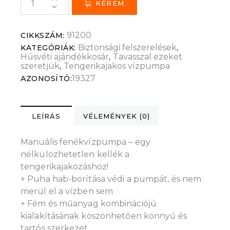
KÉREM
91200
CIKKSZÁM:
Biztonsági felszerelések
KATEGÓRIÁK:
,
Húsvéti ajándékkosár
Tavasszal ezeket
,
szeretjük
Tengerikajakos vízpumpa
,
19327
AZONOSÍTÓ:
LEÍRÁS
VÉLEMÉNYEK (0)
Manuális fenékvízpumpa – egy
nélkülözhetetlen kellék a
tengerikajakozáshoz!
+ Puha hab-borítása védi a pumpát, és nem
merül el a vízben sem
+ Fém és műanyag kombinációjú
kialakításának köszönhetően könnyű és
tartós szerkezet