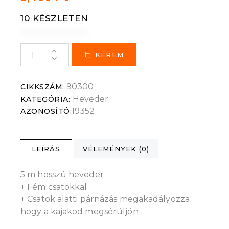
10 KÉSZLETEN
KÉREM
90300
CIKKSZÁM:
Heveder
KATEGÓRIA:
19352
AZONOSÍTÓ:
LEÍRÁS
VÉLEMÉNYEK (0)
5 m hosszú heveder
+ Fém csatokkal
+ Csatok alatti párnázás megakadályozza
hogy a kajakod megsérüljön