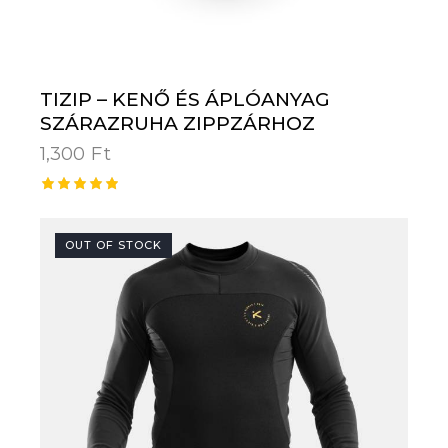
TIZIP – KENŐ ÉS ÁPLÓANYAG
SZÁRAZRUHA ZIPPZÁRHOZ
1,300
Ft
Értékelé
s:
5.00
OUT OF STOCK
/ 5