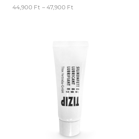
44,900
Ft
–
47,900
Ft