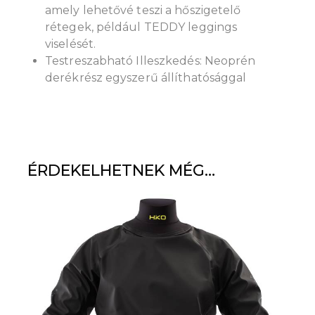
amely lehetővé teszi a hőszigetelő
rétegek, például TEDDY leggings
viselését.
Testreszabható Illeszkedés: Neoprén
derékrész egyszerű állíthatósággal
ÉRDEKELHETNEK MÉG…