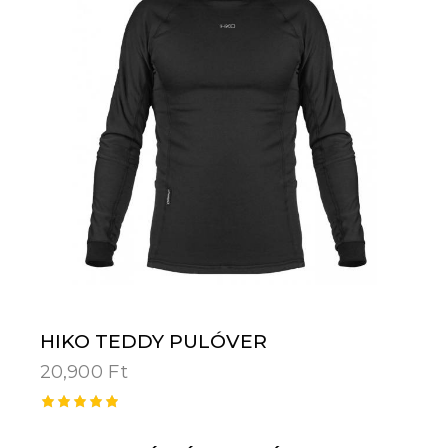
HIKO TEDDY PULÓVER
20,900
Ft
Értékelé
s: