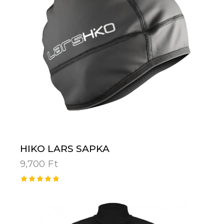
HIKO LARS SAPKA
9,700
Ft
Értékelé
s:
5.00
/ 5