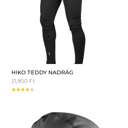
HIKO TEDDY NADRÁG
21,900
Ft
Értéke
lés:
4.00
/ 5