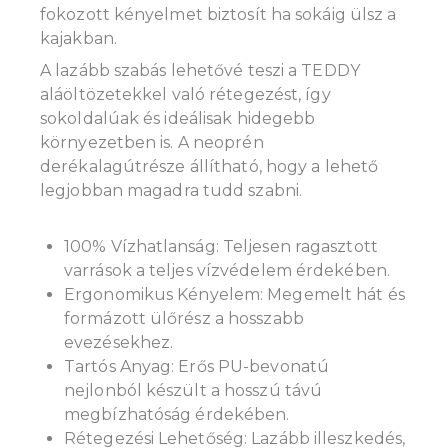
fokozott kényelmet biztosít ha sokáig ülsz a
kajakban.
A lazább szabás lehetővé teszi a TEDDY
aláöltözetekkel való rétegezést, így
sokoldalúak és ideálisak hidegebb
környezetben is. A neoprén
derékalagútrésze állítható, hogy a lehető
legjobban magadra tudd szabni.
100% Vízhatlanság: Teljesen ragasztott
varrások a teljes vízvédelem érdekében.
Ergonomikus Kényelem: Megemelt hát és
formázott ülőrész a hosszabb
evezésekhez.
Tartós Anyag: Erős PU-bevonatú
nejlonból készült a hosszú távú
megbízhatóság érdekében.
Rétegezési Lehetőség: Lazább illeszkedés,