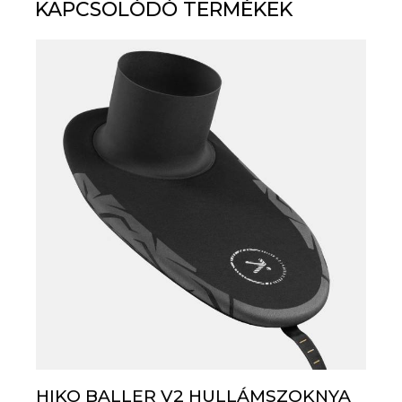
KAPCSOLÓDÓ TERMÉKEK
5.00
/ 5
HIKO BALLER V2 HULLÁMSZOKNYA