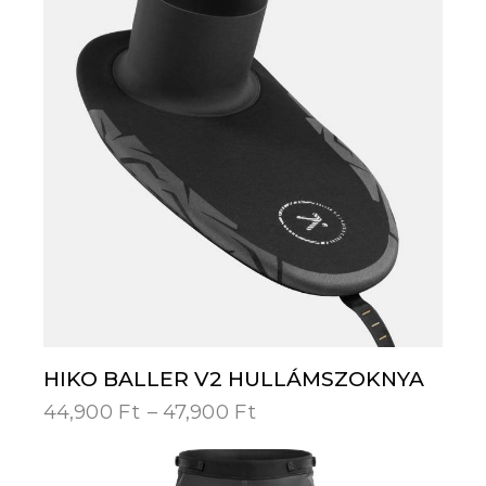
HIKO BALLER V2 HULLÁMSZOKNYA
44,900
Ft
–
47,900
Ft