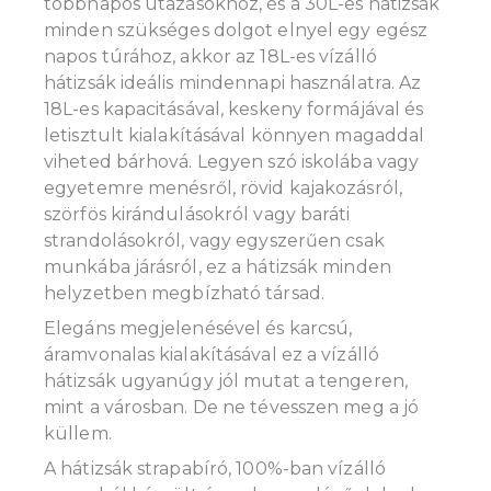
többnapos utazásokhoz, és a 30L-es hátizsák
minden szükséges dolgot elnyel egy egész
napos túrához, akkor az 18L-es vízálló
hátizsák ideális mindennapi használatra. Az
18L-es kapacitásával, keskeny formájával és
letisztult kialakításával könnyen magaddal
viheted bárhová. Legyen szó iskolába vagy
egyetemre menésről, rövid kajakozásról,
szörfös kirándulásokról vagy baráti
strandolásokról, vagy egyszerűen csak
munkába járásról, ez a hátizsák minden
helyzetben megbízható társad.
Elegáns megjelenésével és karcsú,
áramvonalas kialakításával ez a vízálló
hátizsák ugyanúgy jól mutat a tengeren,
mint a városban. De ne tévesszen meg a jó
küllem.
A hátizsák strapabíró, 100%-ban vízálló