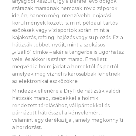
anyagból készült, így a benne lévő dolgok
szárazak maradnak nemcsak rövid záporok
idején, hanem még intenzívebb időjárási
körülmények között is, mint például tartós
esőzések vagy vízi sportok során, mint a
kajakozás, rafting, hajózás vagy sup-ozás. Ez a
hátizsák többet nyújt, mint a szokásos
„vízálló” címke – akár a tengerbe is ugorhatsz
vele, és akkor is száraz marad. Emellett
megvédi a holmijaidat a homoktól és portól,
amelyek még víznél is károsabbak lehetnek
az elektronikai eszközökre.
Mindezek ellenére a DryTide hátizsák valódi
hátizsák marad, zsebekkel a holmik
rendezett tárolásához, vállpántokkal és
párnázott hátrésszel a kényelemért,
valamint egy derékszíjjal, amely megkönnyíti
a hordozást.