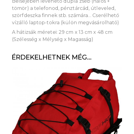
Belsejében levehető dupla zseb (hálós +
tömör) a telefonod, pénztárcád, útleveled,
szörfdeszka finnek stb. számára… Cserélhető
vízálló laptop-tokra (külön megvásárolható)
A hátizsák méretei: 29 cm x 13 cm x 48 cm
(Szélesség x Mélység x Magasság)
ÉRDEKELHETNEK MÉG…