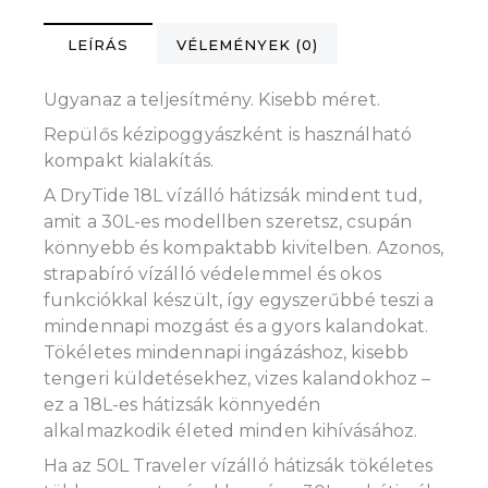
LEÍRÁS
VÉLEMÉNYEK (0)
Ugyanaz a teljesítmény. Kisebb méret.
Repülős kézipoggyászként is használható
kompakt kialakítás.
A DryTide 18L vízálló hátizsák mindent tud,
amit a 30L-es modellben szeretsz, csupán
könnyebb és kompaktabb kivitelben. Azonos,
strapabíró vízálló védelemmel és okos
funkciókkal készült, így egyszerűbbé teszi a
mindennapi mozgást és a gyors kalandokat.
Tökéletes mindennapi ingázáshoz, kisebb
tengeri küldetésekhez, vizes kalandokhoz –
ez a 18L-es hátizsák könnyedén
alkalmazkodik életed minden kihívásához.
Ha az 50L Traveler vízálló hátizsák tökéletes