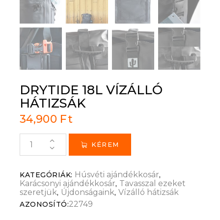
DRYTIDE 18L VÍZÁLLÓ
HÁTIZSÁK
34,900
Ft
KÉREM
Húsvéti ajándékkosár
KATEGÓRIÁK:
,
Karácsonyi ajándékkosár
Tavasszal ezeket
,
szeretjük
Újdonságaink
Vízálló hátizsák
,
,
22749
AZONOSÍTÓ: