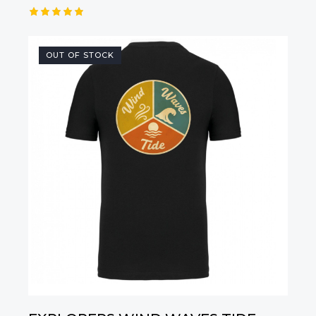
Értékelé
s:
5.00
OUT OF STOCK
/ 5