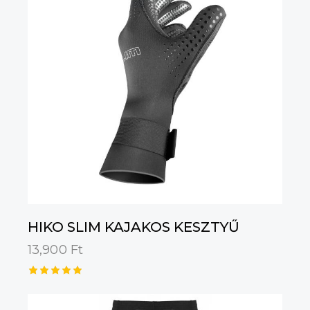
HIKO SLIM KAJAKOS KESZTYŰ
13,900
Ft
Értékelé
s:
5.00