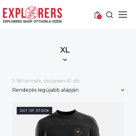
0
XL
1–18 termék, összesen 41 db
OUT OF STOCK