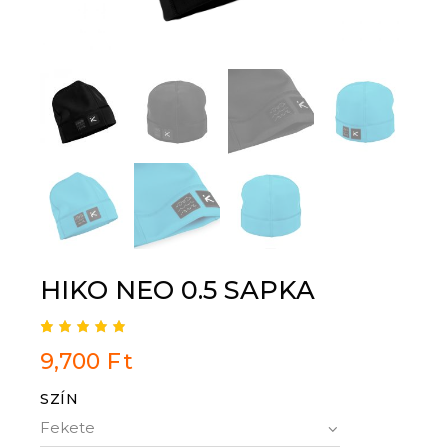
HIKO NEO 0.5 SAPKA
Értékel
1
9,700
Ft
és
5.00
az 5-
ből,
SZÍN
értékel
és
alapján