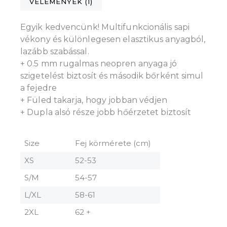
VÉLEMÉNYEK (1)
Egyik kedvencünk! Multifunkcionális sapi
vékony és különlegesen elasztikus anyagból,
lazább szabással.
+ 0.5 mm rugalmas neopren anyaga jó
szigetelést biztosít és második bőrként simul
a fejedre
+ Füled takarja, hogy jobban védjen
+ Dupla alsó része jobb hőérzetet biztosít
Size
Fej körmérete (cm)
XS
52-53
S/M
54-57
L/XL
58-61
2XL
62 +