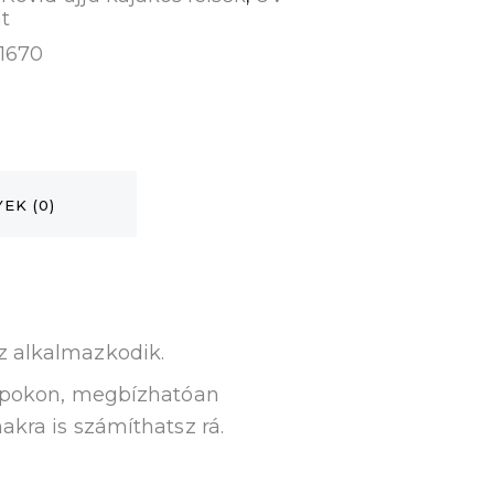
t
1670
EK (0)
z alkalmazkodik.
 napokon, megbízhatóan
akra is számíthatsz rá.