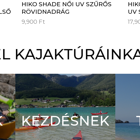
HIKO SHADE NŐI UV SZŰRŐS
HIK
LSŐ
RÖVIDNADRÁG
UV 
9,900
Ft
17,
L KAJAKTÚRÁINKA
K
KEZDÉSNEK