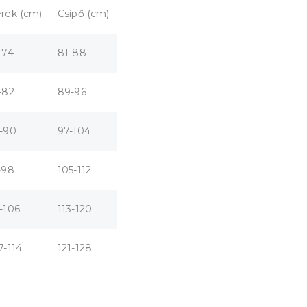
rék (cm)
Csípő (cm)
-74
81-88
-82
89-96
-90
97-104
-98
105-112
-106
113-120
7-114
121-128