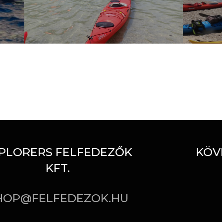
PLORERS FELFEDEZŐK
KÖV
KFT.
HOP@FELFEDEZOK.HU