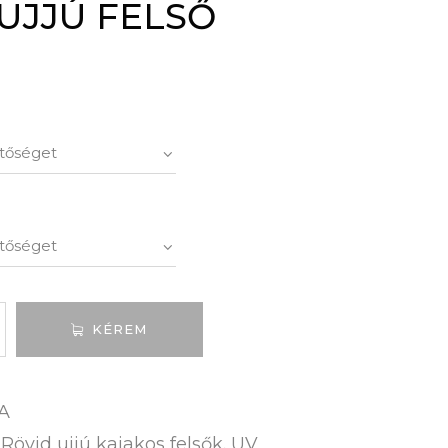
UJJÚ FELSŐ
KÉREM
A
Rövid ujjú kajakos felsők
UV
:
,