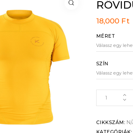
RÖVID
18,000
Ft
MÉRET
SZÍN
N/
CIKKSZÁM:
KATEGÓRIÁK