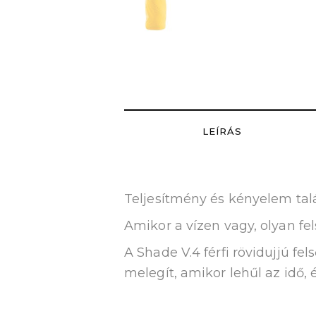
LEÍRÁS
Teljesítmény és kényelem talá
Amikor a vízen vagy, olyan f
A Shade V.4 férfi rövidujjú f
melegít, amikor lehűl az idő,