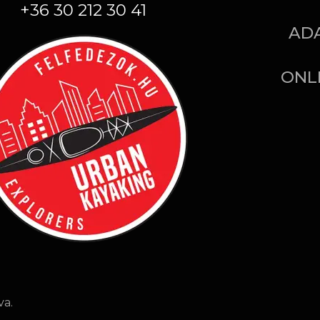
+36 30 212 30 41
AD
ONL
va.