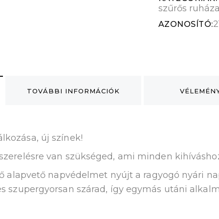
szűrős ruháza
2
AZONOSÍTÓ:
TOVÁBBI INFORMÁCIÓK
VÉLEMÉNY
lkozása, új színek!
elszerelésre van szükséged, ami minden kihívásho
első alapvető napvédelmet nyújt a ragyogó nyári
 és szupergyorsan szárad, így egymás utáni alkalm