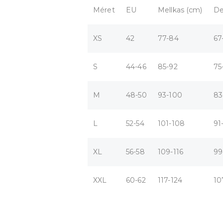
Méret
EU
Mellkas (cm)
De
XS
42
77-84
67
S
44-46
85-92
75
M
48-50
93-100
83
L
52-54
101-108
91
XL
56-58
109-116
99
XXL
60-62
117-124
10