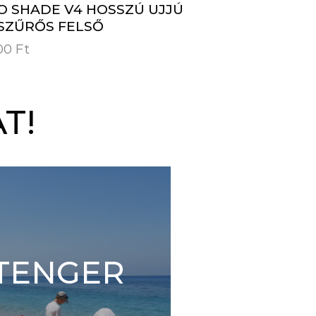
O SHADE V4 HOSSZÚ UJJÚ
SZŰRŐS FELSŐ
900
Ft
T!
TENGER