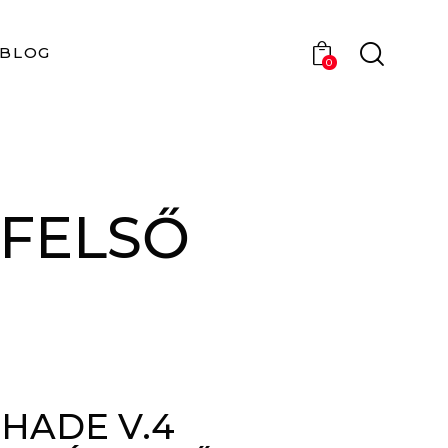
BLOG
0
 FELSŐ
SHADE V.4