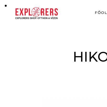
FŐO
HIKO