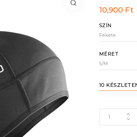
10,900
Ft
SZÍN
MÉRET
10 KÉSZLETE