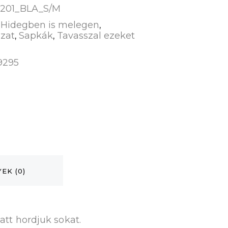
201_BLA_S/M
Hidegben is melegen
:
,
zat
Sapkák
Tavasszal ezeket
,
,
9295
EK (0)
latt hordjuk sokat.