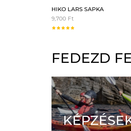
HIKO LARS SAPKA
9,700
Ft
Értékelé
s:
5.00
/ 5
FEDEZD FE
KÉPZÉSE