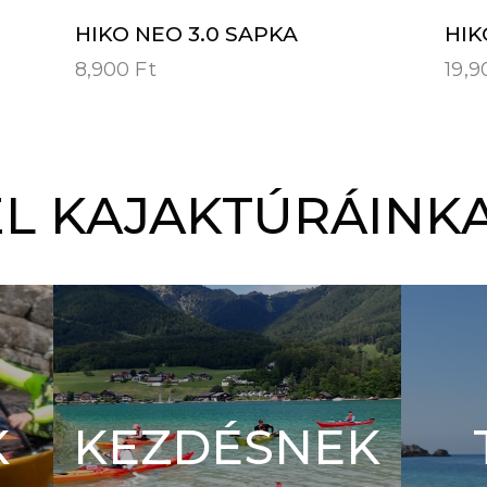
HIKO NEO 3.0 SAPKA
HIK
8,900
Ft
19,
L KAJAKTÚRÁINKA
K
KEZDÉSNEK