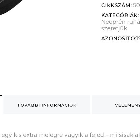
50
CIKKSZÁM:
KATEGÓRIÁK
Neoprén ruhá
szeretjük
1
AZONOSÍTÓ:
TOVÁBBI INFORMÁCIÓK
VÉLEMÉNY
a egy kis extra melegre vágyik a fejed – mi sisak a