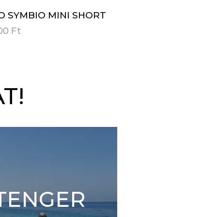
O SYMBIO MINI SHORT
900
Ft
T!
TENGER