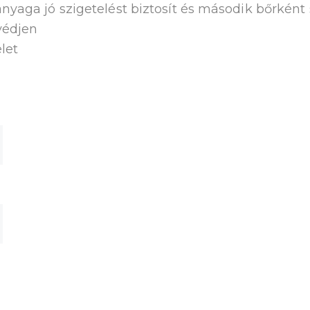
yaga jó szigetelést biztosít és második bőrként 
védjen
elet