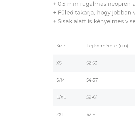
+ 0.5 mm rugalmas neopren an
+ Füled takarja, hogy jobban 
+ Sisak alatt is kényelmes vis
Size
Fej körmérete (cm)
XS
52-53
S/M
54-57
L/XL
58-61
2XL
62 +