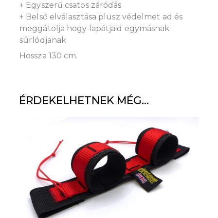
+ Egyszerű csatos záródás
+ Belső elválasztása plusz védelmet ad és
meggátolja hogy lapátjaid egymásnak
súrlódjanak
Hossza 130 cm.
ÉRDEKELHETNEK MÉG…