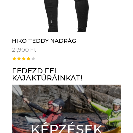
HIKO TEDDY NADRÁG
21,900
Ft
Értéke
lés:
FEDEZD FEL
4.00
KAJAKTÚRÁINKAT!
/ 5
KÉPZÉSEK