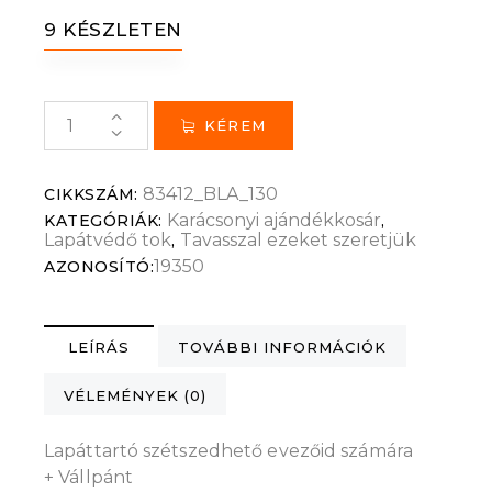
9 KÉSZLETEN
KÉREM
83412_BLA_130
CIKKSZÁM:
Karácsonyi ajándékkosár
KATEGÓRIÁK:
,
Lapátvédő tok
Tavasszal ezeket szeretjük
,
19350
AZONOSÍTÓ:
LEÍRÁS
TOVÁBBI INFORMÁCIÓK
VÉLEMÉNYEK (0)
Lapáttartó szétszedhető evezőid számára
+ Vállpánt