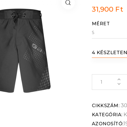
31,900
Ft
MÉRET
4 KÉSZLETE
30
CIKKSZÁM:
K
KATEGÓRIA:
1
AZONOSÍTÓ: