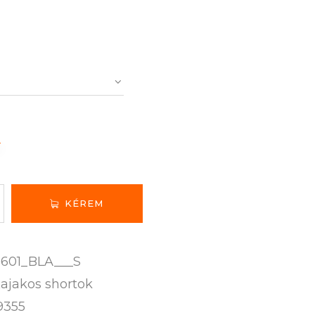
N
KÉREM
601_BLA___S
ajakos shortok
9355