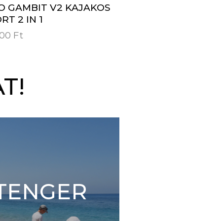
O GAMBIT V2 KAJAKOS
RT 2 IN 1
900
Ft
T!
TENGER