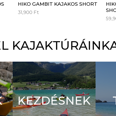
ŐS
HIKO GAMBIT KAJAKOS SHORT
HIK
SHO
31,900
Ft
59,
L KAJAKTÚRÁINKA
K
KEZDÉSNEK