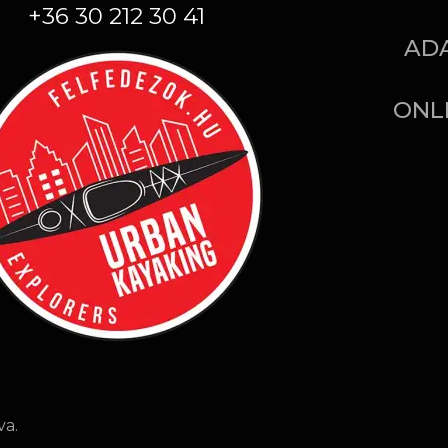
+36 30 212 30 41
AD
ONL
va.