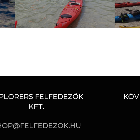
PLORERS FELFEDEZŐK
KÖV
KFT.
HOP@FELFEDEZOK.HU