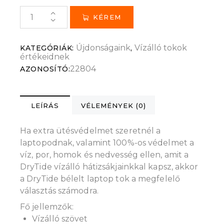
KÉREM
Újdonságaink
Vízálló tokok
KATEGÓRIÁK:
,
értékeidnek
22804
AZONOSÍTÓ:
LEÍRÁS
VÉLEMÉNYEK (0)
Ha extra ütésvédelmet szeretnél a
laptopodnak, valamint 100%-os védelmet a
víz, por, homok és nedvesség ellen, amit a
DryTide vízálló hátizsákjainkkal kapsz, akkor
a DryTide bélelt laptop tok a megfelelő
választás számodra.
Fő jellemzők:
Vízálló szövet