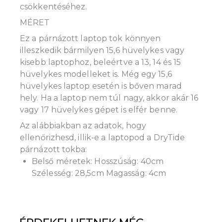
csökkentéséhez.
MÉRET
Ez a párnázott laptop tok könnyen
illeszkedik bármilyen 15,6 hüvelykes vagy
kisebb laptophoz, beleértve a 13, 14 és 15
hüvelykes modelleket is. Még egy 15,6
hüvelykes laptop esetén is bőven marad
hely. Ha a laptop nem túl nagy, akkor akár 16
vagy 17 hüvelykes gépet is elfér benne.
Az alábbiakban az adatok, hogy
ellenőrizhesd, illik-e a laptopod a DryTide
párnázott tokba:
Belső méretek: Hosszúság: 40cm
Szélesség: 28,5cm Magasság: 4cm