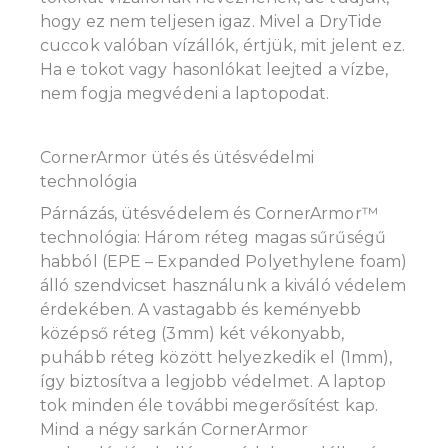
hogy ez nem teljesen igaz. Mivel a DryTide
cuccok valóban vízállók, értjük, mit jelent ez.
Ha e tokot vagy hasonlókat leejted a vízbe,
nem fogja megvédeni a laptopodat.
CornerArmor ütés és ütésvédelmi
technológia
Párnázás, ütésvédelem és CornerArmor™
technológia: Három réteg magas sűrűségű
habból (EPE – Expanded Polyethylene foam)
álló szendvicset használunk a kiváló védelem
érdekében. A vastagabb és keményebb
középső réteg (3mm) két vékonyabb,
puhább réteg között helyezkedik el (1mm),
így biztosítva a legjobb védelmet. A laptop
tok minden éle további megerősítést kap.
Mind a négy sarkán CornerArmor