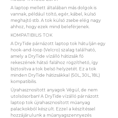
A laptop mellett általában más dolgok is
vannak, például töltő, egér, kábel, külső
meghajtó stb. A tok külső zsebe elég nagy
ahhoz, hogy ezek mind beleférjenek.
KOMPATIBILIS TOK
A DryTide párnázott laptop tok hátulján egy
hook-and-loop (Velcro) szalag található,
amely a DryTide vízálló hátizsák fő
rekeszének hátsó falához rögzíthető, így
biztosítva a tok belső helyzetét. Ez a tok
minden DryTide hátizsákkal (50L, 30L, 18L)
kompatibilis.
Újrahasznosított anyagok Végül, de nem
utolsósorban! A DryTide vízálló párnázott
laptop tok újrahasznosított műanyag
palackokból készült. Ezzel a készítéssel
hozzájárulunk a műanyagszennyezés