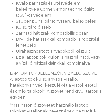
Kiváló párnázás és ütésvédelem,
beleértve a CornerArmor technológiát
(360°-os védelem)
Szuper puha, bársonyszerű belső bélés
Külső tároló zseb
Zárható hátizsák kompatibilis cipzár
DryTide hátizsákkal kompatibilis rögzítési
lehetőség
Újrahasznosított anyagokból készült
Ez a laptop tok külön is használható, vagy
a vízálló hátizsákjainkkal kombinálva.
LAPTOP TOK JELLEMZŐK VÍZÁLLÓ SZÖVET
A laptop tok külső anyaga vízálló,
hatékonyan védi készülékét a víztől, esőtől
és ömlő italoktól*. A szövet rendkívül tartós is
egyben.
*Más hasonló szövetet használó laptop
tokokat vízállónak neveznének, de tudjuk,