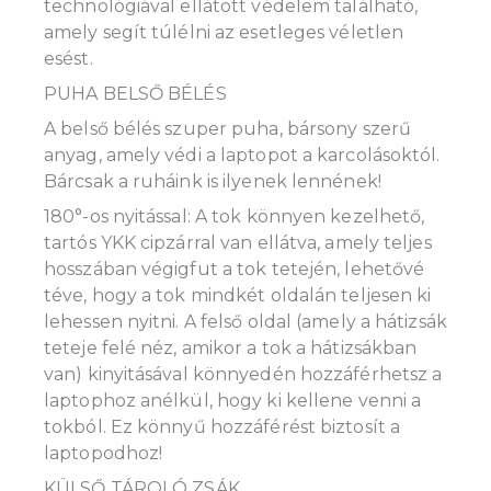
technológiával ellátott védelem található,
amely segít túlélni az esetleges véletlen
esést.
PUHA BELSŐ BÉLÉS
A belső bélés szuper puha, bársony szerű
anyag, amely védi a laptopot a karcolásoktól.
Bárcsak a ruháink is ilyenek lennének!
180°-os nyitással: A tok könnyen kezelhető,
tartós YKK cipzárral van ellátva, amely teljes
hosszában végigfut a tok tetején, lehetővé
téve, hogy a tok mindkét oldalán teljesen ki
lehessen nyitni. A felső oldal (amely a hátizsák
teteje felé néz, amikor a tok a hátizsákban
van) kinyitásával könnyedén hozzáférhetsz a
laptophoz anélkül, hogy ki kellene venni a
tokból. Ez könnyű hozzáférést biztosít a
laptopodhoz!
KÜLSŐ TÁROLÓ ZSÁK