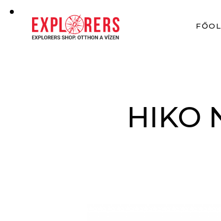
FŐO
HIKO 