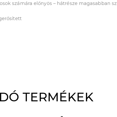
osok számára előnyös – hátrésze magasabban szab
erősített
DÓ TERMÉKEK