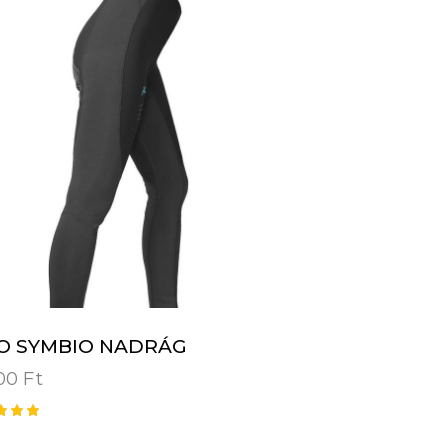
O SYMBIO NADRÁG
900
Ft
kelé