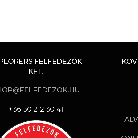
PLORERS FELFEDEZŐK
KÖV
KFT.
HOP@FELFEDEZOK.HU
+36 30 212 30 41
AD