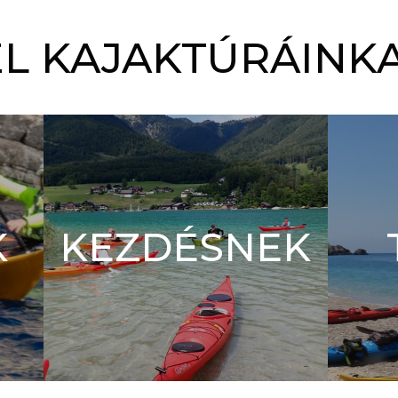
5.0
/ 5
L KAJAKTÚRÁINKA
K
KEZDÉSNEK