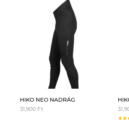
HIKO NEO NADRÁG
HIK
31,900
Ft
31,
Érté
s: