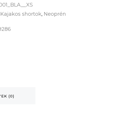
001_BLA__XS
Kajakos shortok
Neoprén
:
,
9286
EK (0)