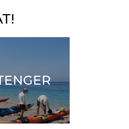
0
T!
TENGER