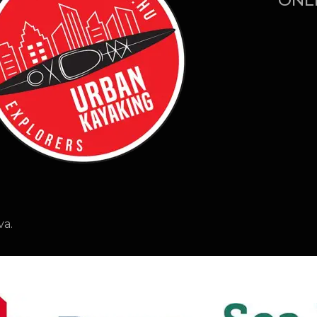
ONL
va.