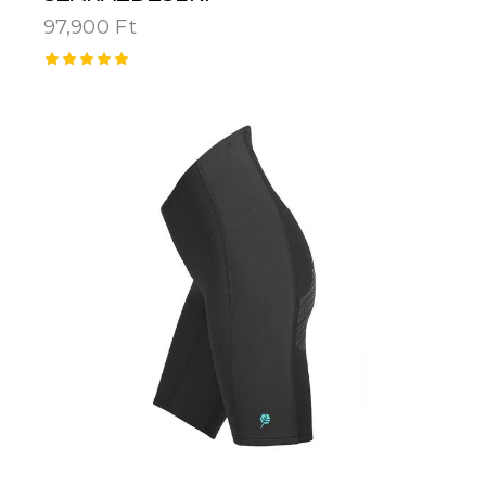
97,900
Ft
Értékelé
s:
5.00
/ 5