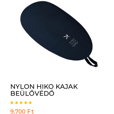
NYLON HIKO KAJAK
BEÜLŐVÉDŐ
Értékel
1
9,700
Ft
és
5.00