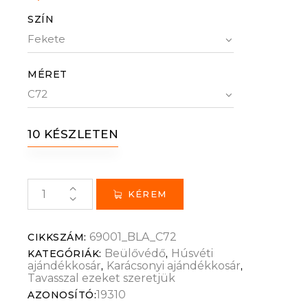
az 5-
ből,
SZÍN
értékel
és
alapján
MÉRET
10 KÉSZLETEN
KÉREM
69001_BLA_C72
CIKKSZÁM:
Beülővédő
Húsvéti
KATEGÓRIÁK:
,
ajándékkosár
Karácsonyi ajándékkosár
,
,
Tavasszal ezeket szeretjük
19310
AZONOSÍTÓ: