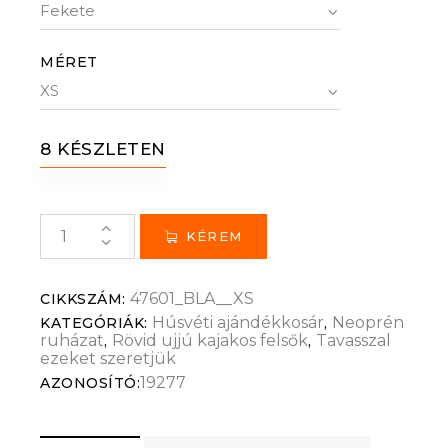
MÉRET
8 KÉSZLETEN
KÉREM
47601_BLA__XS
CIKKSZÁM:
Húsvéti ajándékkosár
Neoprén
KATEGÓRIÁK:
,
ruházat
Rövid ujjú kajakos felsők
Tavasszal
,
,
ezeket szeretjük
19277
AZONOSÍTÓ: