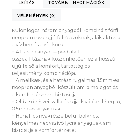
LEÍRÁS
TOVÁBBI INFORMÁCIÓK
VÉLEMÉNYEK (0)
Különleges, három anyagból kombinált férfi
neopren rövidujjú felső azoknak, akik aktívak
a vízben és a víz körül.
+ A három anyag egyedülálló
összeállításának köszönhetően ez a hosszú
ujjú felső a komfort, tartósság és
teljesítmény kombinációja.
+ A mellkas-, és a hátrész rugalmas, 1.5mm-es
neopren anyagból készült ami a meleget és
a komfortérzetet biztosítja.
+ Oldalsó részei, válla és ujjai kiválóan lélegző,
0.5mm-es anyagúak
+ Hónalj és nyakrésze belül bolyhos,
kényelmes nedvszívó lycra anyagúak ami
biztosítja a komfortérzetet.