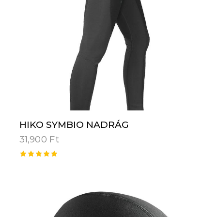
HIKO SYMBIO NADRÁG
31,900
Ft
Értékelé
s:
5.00
/ 5