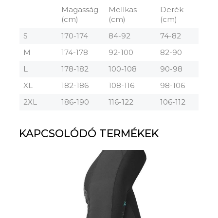
Magasság
Mellkas
Derék
(cm)
(cm)
(cm)
S
170-174
84-92
74-82
M
174-178
92-100
82-90
L
178-182
100-108
90-98
XL
182-186
108-116
98-106
2XL
186-190
116-122
106-112
KAPCSOLÓDÓ TERMÉKEK