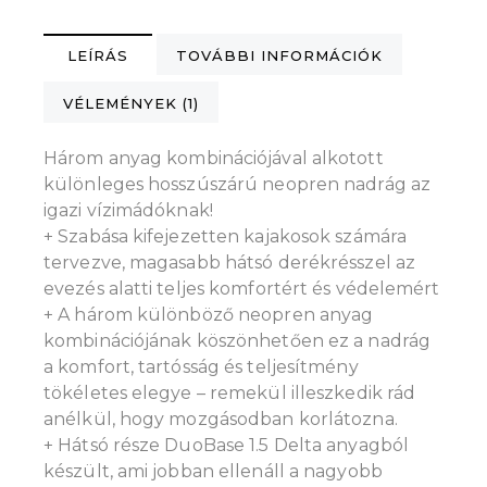
LEÍRÁS
TOVÁBBI INFORMÁCIÓK
VÉLEMÉNYEK (1)
Három anyag kombinációjával alkotott
különleges hosszúszárú neopren nadrág az
igazi vízimádóknak!
+ Szabása kifejezetten kajakosok számára
tervezve, magasabb hátsó derékrésszel az
evezés alatti teljes komfortért és védelemért
+ A három különböző neopren anyag
kombinációjának köszönhetően ez a nadrág
a komfort, tartósság és teljesítmény
tökéletes elegye – remekül illeszkedik rád
anélkül, hogy mozgásodban korlátozna.
+ Hátsó része DuoBase 1.5 Delta anyagból
készült, ami jobban ellenáll a nagyobb