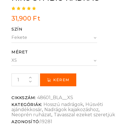
Értékel
1
31,900
Ft
és
5.00
az 5-
ből,
SZÍN
értékel
és
alapján
MÉRET
KÉREM
48601_BLA__XS
CIKKSZÁM:
Hosszú nadrágok
Húsvéti
KATEGÓRIÁK:
,
ajándékkosár
Nadrágok kajakozáshoz
,
,
Neoprén ruházat
Tavasszal ezeket szeretjük
,
19281
AZONOSÍTÓ: