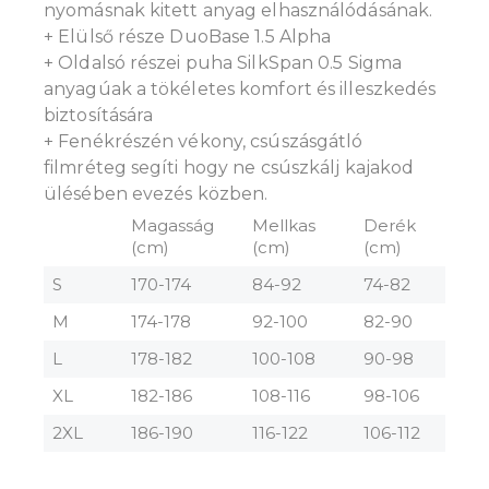
nyomásnak kitett anyag elhasználódásának.
+ Elülső része DuoBase 1.5 Alpha
+ Oldalsó részei puha SilkSpan 0.5 Sigma
anyagúak a tökéletes komfort és illeszkedés
biztosítására
+ Fenékrészén vékony, csúszásgátló
filmréteg segíti hogy ne csúszkálj kajakod
ülésében evezés közben.
Magasság
Mellkas
Derék
(cm)
(cm)
(cm)
S
170-174
84-92
74-82
M
174-178
92-100
82-90
L
178-182
100-108
90-98
XL
182-186
108-116
98-106
2XL
186-190
116-122
106-112